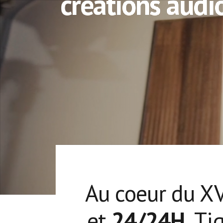
créations audio
Au coeur du XV
et
24/24H,
Tig