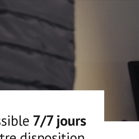
ssible
7/7 jours
tre disposition