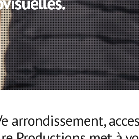
visuelles.
e arrondissement, acce
re Productions met à vo