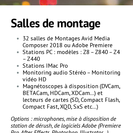
Salles de montage
32 salles de Montages Avid Media
Composer 2018 ou Adobe Premiere
Stations PC : modèles : Z8 – Z840 – Z4
– Z440
Stations IMac Pro
Monitoring audio Stéréo – Monitoring
vidéo HD
Magnétoscopes à disposition (DVCam,
BETACam, HDCam, XDCam…) et
lecteurs de cartes (SD, Compact Flash,
Compact Fast, XQD, SxS etc…)
Options : microphones, mise à disposition de
station de dérush, de logiciels Adobe (Premiere
Pro, After Effects, Photoshop, Illustrator…).