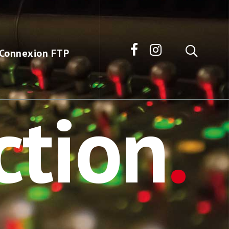
Connexion FTP
ction
.